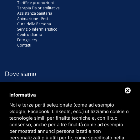
Tariffe e promozioni
Terapia Fisioriabilitativa
Assistenza Sanitaria
Animazione - Feste
Cura della Persona
Servizio Infermieristico
Centro diurno
Fotogallery
Contatti
Dove siamo
Informativa
SIAMO A
CASTEL DI CASIO
VICINO A PORRETTA
Noi e terze parti selezionate (come ad esempio
TERME
Google, Facebook, LinkedIn, ecc.) utilizziamo cookie o
tecnologie simili per finalità tecniche e, con il tuo
consenso, anche per altre finalità come ad esempio
SCOPRI COME RAGGIUNGERCI!
per mostrati annunci personalizzati e non
personalizzati più utili per te, come specificato nella