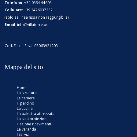
Telefono:
+39 0534 44605
Cellulare:
+39 3476037332
(solo se linea fissa non raggiungibile)
Email:
info@villatorre.bo.it
Cod. Fisc e P.iva: 03063921203
Mappa del sito
Home
La struttura
Le camere
Il giardino
La cucina
La palestra attrezzata
La sala proiezioni
Il salone ricevimenti
La veranda
I Servizi