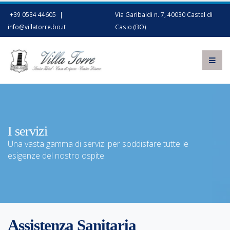
+39 0534 44605
|
Via Garibaldi n. 7, 40030 Castel di
info@villatorre.bo.it
Casio (BO)
I servizi
Una vasta gamma di servizi per soddisfare tutte le
esigenze del nostro ospite.
Assistenza Sanitaria