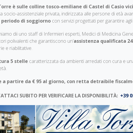
 Torre è sulle colline tosco-emiliane di Castel di Casio v
iva socio-assistenziale privata, indirizzata alle persone di età 
 periodo di soggiorno
con servizi progettati per garantire agl
iamo dii uno staff di Infermieri esperti, Medici di Medicina Gener
ori polivalenti che garantiscono un'
assistenza qualificata 2
ie e riabilitative.
tura 5 stelle
caratterizzata da ambienti arredati con cura e u
età.
 a partire da € 95 al giorno, con retta detraibile fiscal
TTACI SUBITO PER VERIFICARE LA DISPONIBILITÀ:
+39 0