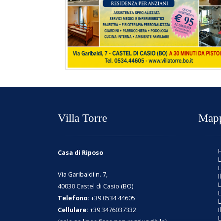
Villa Torre
Mapp
Casa di Riposo
L
Via Garibaldi n. 7,
I
L
40030 Castel di Casio (BO)
L
Telefono:
+39 0534 44605
L
Cellulare:
+39 3476037332
I