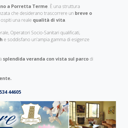
icino a Porretta Terme
. È una struttura
avanzata che desiderano trascorrere un
breve o
i ospiti una reale
qualità di vita
.
ale, Operatori Socio-Sanitari qualificati,
4h
e soddisfano un'ampia gamma di esigenze
na
splendida veranda con vista sul parco
di
mente.
534 44605