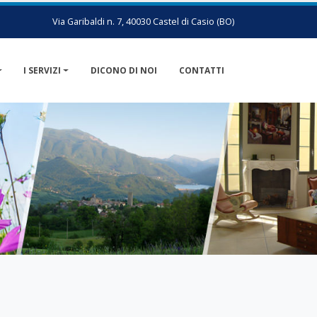
Via Garibaldi n. 7, 40030 Castel di Casio (BO)
I SERVIZI
DICONO DI NOI
CONTATTI