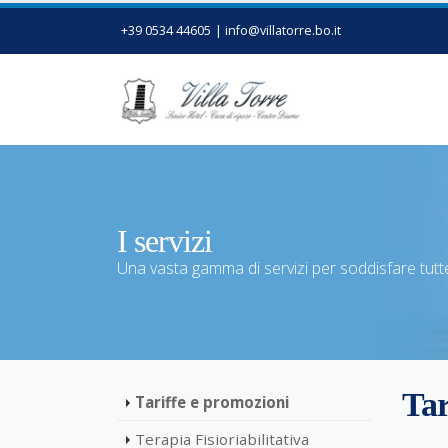
+39 0534 44605
|
info@villatorre.bo.it
I servizi
Una vasta gamma di servizi per soddisfare tutte
Tar
Tariffe e promozioni
Terapia Fisioriabilitativa