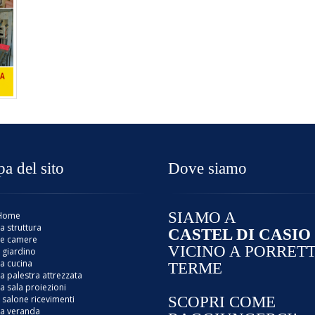
a del sito
Dove siamo
SIAMO A
Home
a struttura
CASTEL DI CASIO
Le camere
VICINO A PORRET
l giardino
a cucina
TERME
a palestra attrezzata
a sala proiezioni
l salone ricevimenti
SCOPRI COME
La veranda