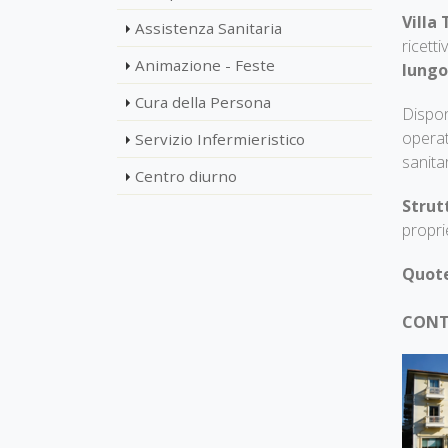
Villa
Assistenza Sanitaria
ricett
Animazione - Feste
lungo
Cura della Persona
Dispon
operat
Servizio Infermieristico
sanitar
Centro diurno
Strut
propri
Quote
CONTA